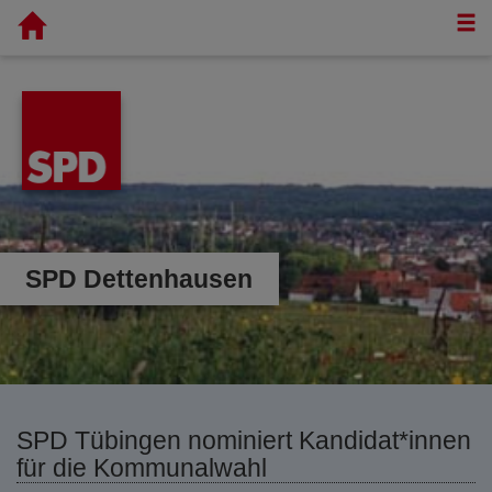
T
SPD Dettenhausen
SPD Tübingen nominiert Kandidat*innen
für die Kommunalwahl