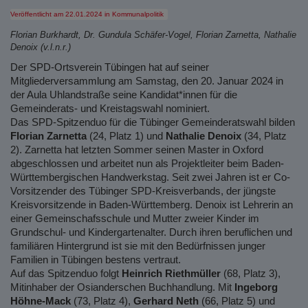
Veröffentlicht am 22.01.2024
in Kommunalpolitik
Florian Burkhardt, Dr. Gundula Schäfer-Vogel, Florian Zarnetta, Nathalie
Denoix (v.l.n.r.)
Der SPD-Ortsverein Tübingen hat auf seiner
Mitgliederversammlung am Samstag, den 20. Januar 2024 in
der Aula Uhlandstraße seine Kandidat*innen für die
Gemeinderats- und Kreistagswahl nominiert.
Das SPD-Spitzenduo für die Tübinger Gemeinderatswahl bilden
Florian Zarnetta
(24, Platz 1) und
Nathalie Denoix
(34, Platz
2). Zarnetta hat letzten Sommer seinen Master in Oxford
abgeschlossen und arbeitet nun als Projektleiter beim Baden-
Württembergischen Handwerkstag. Seit zwei Jahren ist er Co-
Vorsitzender des Tübinger SPD-Kreisverbands, der jüngste
Kreisvorsitzende in Baden-Württemberg. Denoix ist Lehrerin an
einer Gemeinschafsschule und Mutter zweier Kinder im
Grundschul- und Kindergartenalter. Durch ihren beruflichen und
familiären Hintergrund ist sie mit den Bedürfnissen junger
Familien in Tübingen bestens vertraut.
Auf das Spitzenduo folgt
Heinrich Riethmüller
(68, Platz 3),
Mitinhaber der Osianderschen Buchhandlung. Mit
Ingeborg
Höhne-Mack
(73, Platz 4),
Gerhard Neth
(66, Platz 5) und