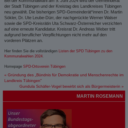
Bei der Kommunalwahl am 9. Juni 2024 wird der Gemeinderat
der Stadt Tübingen und der Kreistag des Landkreises Tübingen
neu gewählt. Die bisherigen SPD-Gemeinderät*innen Dr. Martin
Sökler, Dr. Ute Leube-Dürr, der nachgerückte Werner Walser
sowie die SPD-Kreisrätin Uta Schwarz-Österreicher verzichten
auf eine erneute Kandidatur. Kreisrat Dr. Andreas Weber tritt
aufgrund beruflicher Verpflichtungen nicht mehr auf den
vorderen Plätzen an.
Hier finden Sie die vollständigen
Listen der SPD Tübingen zu den
Kommunalwahlen 2024
.
Homepage
SPD-Ortsverein Tübingen
«
Gründung des „Bündnis für Demokratie und Menschenrechte im
Landkreis Tübingen"
Gundula Schäfer-Vogel bewirbt sich als Bürgermeisterin
»
MARTIN ROSEMANN