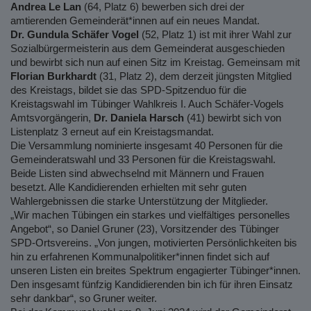
Andrea Le Lan
(64, Platz 6) bewerben sich drei der
amtierenden Gemeinderät*innen auf ein neues Mandat.
Dr. Gundula Schäfer Vogel
(52, Platz 1) ist mit ihrer Wahl zur
Sozialbürgermeisterin aus dem Gemeinderat ausgeschieden
und bewirbt sich nun auf einen Sitz im Kreistag. Gemeinsam mit
Florian Burkhardt
(31, Platz 2), dem derzeit jüngsten Mitglied
des Kreistags, bildet sie das SPD-Spitzenduo für die
Kreistagswahl im Tübinger Wahlkreis I. Auch Schäfer-Vogels
Amtsvorgängerin,
Dr. Daniela Harsch
(41) bewirbt sich von
Listenplatz 3 erneut auf ein Kreistagsmandat.
Die Versammlung nominierte insgesamt 40 Personen für die
Gemeinderatswahl und 33 Personen für die Kreistagswahl.
Beide Listen sind abwechselnd mit Männern und Frauen
besetzt. Alle Kandidierenden erhielten mit sehr guten
Wahlergebnissen die starke Unterstützung der Mitglieder.
„Wir machen Tübingen ein starkes und vielfältiges personelles
Angebot“, so Daniel Gruner (23), Vorsitzender des Tübinger
SPD-Ortsvereins. „Von jungen, motivierten Persönlichkeiten bis
hin zu erfahrenen Kommunalpolitiker*innen findet sich auf
unseren Listen ein breites Spektrum engagierter Tübinger*innen.
Den insgesamt fünfzig Kandidierenden bin ich für ihren Einsatz
sehr dankbar“, so Gruner weiter.